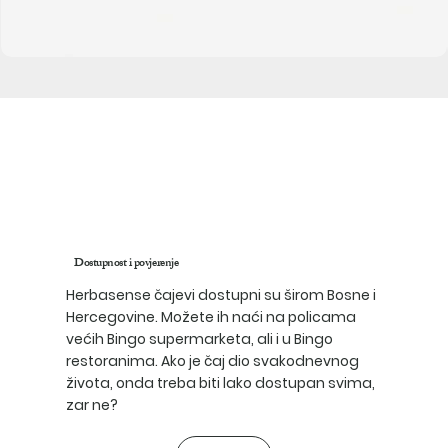
Moja
linija
Dostupnost i povjerenje
Herbasense čajevi dostupni su širom Bosne i
Hercegovine. Možete ih naći na policama
većih Bingo supermarketa, ali i u Bingo
restoranima. Ako je čaj dio svakodnevnog
života, onda treba biti lako dostupan svima,
zar ne?