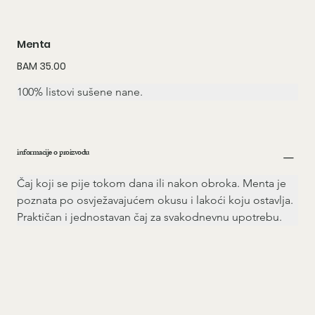
Menta
Price
BAM 35.00
100% listovi sušene nane.
informacije o proizvodu
Čaj koji se pije tokom dana ili nakon obroka. Menta je 
poznata po osvježavajućem okusu i lakoći koju ostavlja. 
Praktičan i jednostavan čaj za svakodnevnu upotrebu.